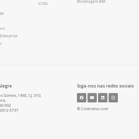
Modelagem BIM
iCON
IM
orx
Enterprise
b
Alegre
Siga-nos nas redes sociais
os Gomes, 1492, Cj. 310,
ora,
80-002
© Contrutivo.com
 3012-5737