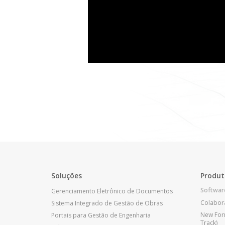
Soluções
Produt
Softwar
Gerenciamento Eletrônico de Documentos
Colabor
Sistema Integrado de Gestão de Obras
New For
Portais para Gestão de Engenharia
Track)