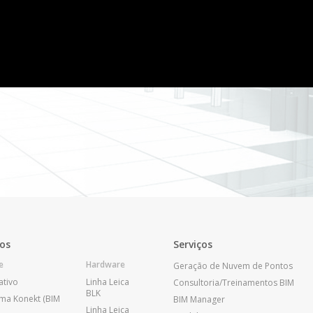
os
Serviços
e
Hardware
Geração de Nuvem de Pontos
ativo
Linha Leica
Consultoria/Treinamentos BIM
BLK
ma Konekt (BIM
BIM Manager
Linha Leica