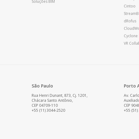
Soluções BIM
Cintoo
StreamB
dRofus
CloudW
Cyclone 
VR Colla
São Paulo
Porto 
Rua Henri Dunant, 873, Cj. 1201,
Av. Carl
Chácara Santo Antônio,
Auxiliad
CEP 04709-110
CEP 904
+55 (11) 3044-2520
+55 (51)